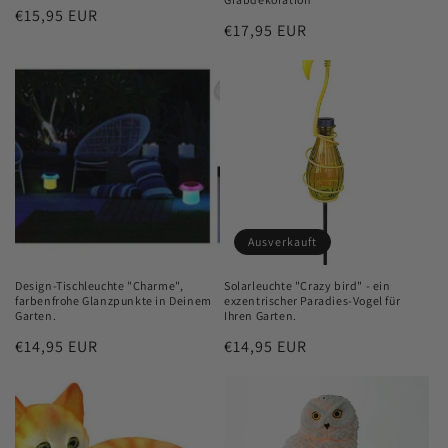
Normaler
€15,95 EUR
Normaler
€17,95 EUR
Preis
Preis
Ausverkauft
Design-Tischleuchte "Charme",
Solarleuchte "Crazy bird" - ein
farbenfrohe Glanzpunkte in Deinem
exzentrischer Paradies-Vogel für
Garten.
Ihren Garten.
Normaler
€14,95 EUR
Normaler
€14,95 EUR
Preis
Preis