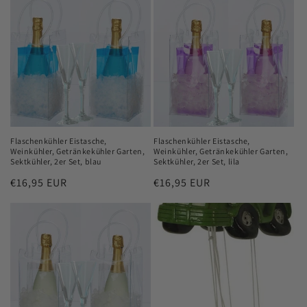
Flaschenkühler Eistasche,
Flaschenkühler Eistasche,
Weinkühler, Getränkekühler Garten,
Weinkühler, Getränkekühler Garten,
Sektkühler, 2er Set, blau
Sektkühler, 2er Set, lila
Normaler
€16,95 EUR
Normaler
€16,95 EUR
Preis
Preis