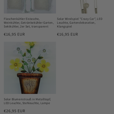
Flaschenkühler Eistasche,
Solar Windspiel "Crazy Car", LED
Weinkühler, Getränkekühler Garten,
Leuchte, Gartendekoration,
Sektkühler, 2er Set, transparent
Klangspiel
Normaler
€16,95 EUR
Normaler
€16,95 EUR
Preis
Preis
Solar Blumenstrauß in Metalltopf,
LED Leuchte, Stehleuchte, Lampe
Normaler
€26,95 EUR