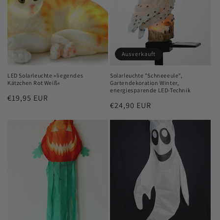
Ausverkauft
LED Solarleuchte »liegendes
Solarleuchte "Schneeeule",
Kätzchen Rot Weiß«
Gartendekoration Winter,
energiesparende LED-Technik
Normaler
€19,95 EUR
Normaler
€24,90 EUR
Preis
Preis